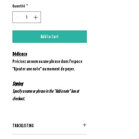
Quantité
*
Add to Cart
Dédicace
Précisez un nom ou une phrase dans l'espace
"Ajouter une note" au moment de payer.
Signing
Specify a name or phrase in the "Add a note" box at
checkout.
TRACKLISTING
1. Salinda, la fille aux yeux de sel