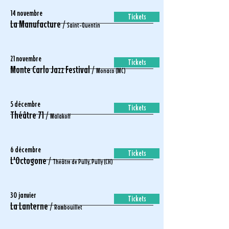
14 novembre
Tickets
La Manufacture /
Saint-Quentin
21 novembre
Tickets
Monte Carlo Jazz Festival /
Monaco (MC)
5 décembre
Tickets
Théâtre 71 /
Malakoff
6 décembre
Tickets
L'Octogone /
Théâtre de Pully, Pully (CH)
30 janvier
Tickets
La Lanterne /
Rambouillet