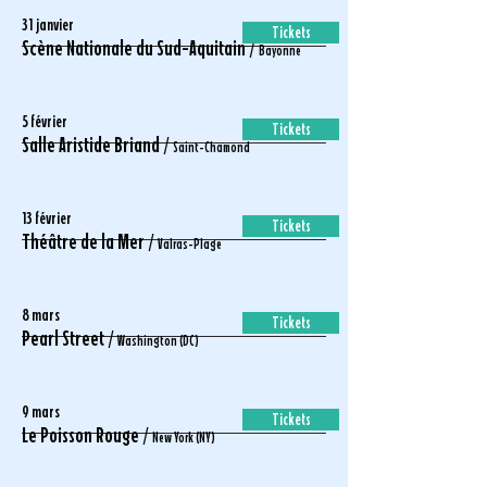
31 janvier
Tickets
Scène Nationale du Sud-Aquitain /
Bayonne
5 février
Tickets
Salle Aristide Briand /
Saint-Chamond
13 février
Tickets
Théâtre de la Mer /
Valras-Plage
8 mars
Tickets
Pearl Street /
Washington (DC)
9 mars
Tickets
Le Poisson Rouge /
New York (NY)