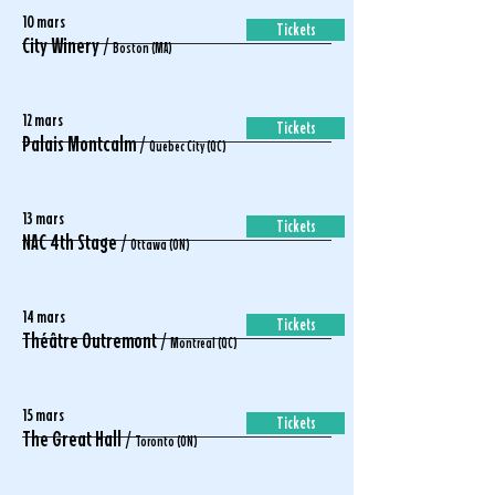
10 mars
Tickets
City Winery /
Boston (MA)
12 mars
Tickets
Palais Montcalm /
Quebec City (QC)
13 mars
Tickets
NAC 4th Stage /
Ottawa (ON)
14 mars
Tickets
Théâtre Outremont /
Montreal (QC)
15 mars
Tickets
The Great Hall /
Toronto (ON)