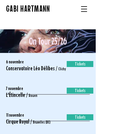
GABI HARTMANN
On Tour 25/26
6 novembre
Tickets
Conservatoire Léo Délibes /
Clichy
7 novembre
Tickets
L'Étincelle /
Rouen
11 novembre
Tickets
Cirque Royal /
Bruxelles (BE)