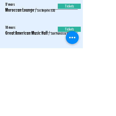
17 mars
Tickets
Moroccan Lounge /
Los Angeles (CA)
18 mars
Tickets
Great American Music Hall /
San Francisco (CA)
20 juin
Tickets
Les Musicales d'Arradon /
Arradon
FOLLOW GABI HARTMANN
NEWSLETTER