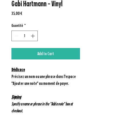
Gabi Hartmann - Vinyl
Prix
35,00 €
Quantité
*
Add to Cart
Dédicace
Précisez un nom ou une phrase dans l'espace
"Ajouter une note" au moment de payer.
Signing
Specify a name or phrase in the "Add a note" box at
checkout.