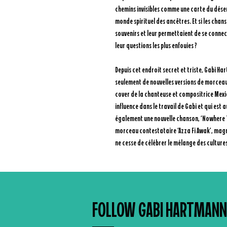
chemins invisibles comme une carte du dése
monde spirituel des ancêtres. Et si les chans
souvenirs et leur permettaient de se conne
leur questions les plus enfouies ?
Depuis cet endroit secret et triste, Gabi H
seulement de nouvelles versions de morceau
cover de la chanteuse et compositrice Mex
influence dans le travail de Gabi et qui est 
également une nouvelle chanson, ‘Nowhere To
morceau contestataire ‘Azza Fi Awak’, magni
ne cesse de célébrer le mélange des cultures
FOLLOW GABI HARTMANN