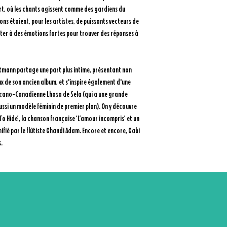
rt, où les chants agissent comme des gardiens du
ons étaient, pour les artistes, de puissants vecteurs de
cter à des émotions fortes pour trouver des réponses à
artmann partage une part plus intime, présentant non
x de son ancien album, et s'inspire également d'une
icano-Canadienne Lhasa de Sela (qui a une grande
aussi un modèle féminin de premier plan). On y découvre
 Hide’, la chanson française ‘L’amour incompris’ et un
fié par le flûtiste Ghandi Adam. Encore et encore, Gabi
.