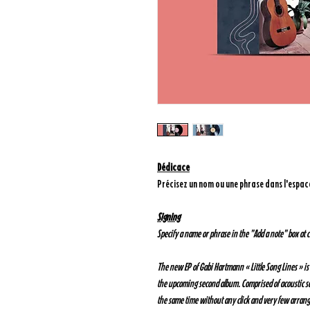
Dédicace
Précisez un nom ou une phrase dans l'espac
Signing
Specify a name or phrase in the "Add a note" box at 
The new EP of Gabi Hartmann « Little Song Lines » is
the upcoming second album. Comprised of acoustic son
the same time without any click and very few arrange