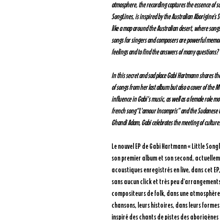
atmosphere, the recording captures the essence of song
SongLines, is inspired by the Australian Aborigine’s S
like a map around the Australian desert, where songs 
songs for singers and composers are powerful memori
feelings and to find the answers of many questions?
In this secret and sad place Gabi Hartmann shares the
of songs from her last album but also a cover of the
influence in Gabi's music, as well as a female role 
french song“L'amour Incompris” and the Sudanese tra
Ghandi Adam, Gabi celebrates the meeting of culture
Le nouvel EP de Gabi Hartmann « Little Songl
son premier album et son second, actuelle
acoustiques enregistrés en live, dans cet E
sans aucun click et très peu d’arrangements
compositeurs de folk, dans une atmosphère 
chansons, leurs histoires, dans leurs formes l
inspiré des chants de pistes des aborigènes 