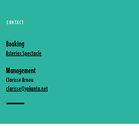
CONTACT
Booking
Asterios Spectacle
Management
Clarisse Arnou
clarisse@yokanta.net