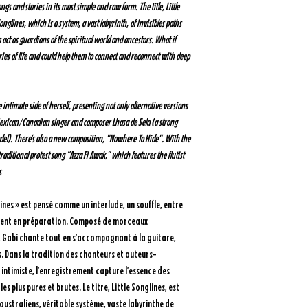
s and stories in its most simple and raw form. The title, Little
onglines, which is a system, a vast labyrinth, of invisibles paths
act as guardians of the spiritual world and ancestors. What if
es of life and could help them to connect and reconnect with deep
 intimate side of herself, presenting not only alternative versions
 Mexican/Canadian singer and composer Lhasa de Sela (a strong
model). There’s also a new composition, "Nowhere To Hide". With the
ditional protest song “Azza Fi Awak,” which features the flutist
s
ines » est pensé comme un interlude, un souffle, entre
ment en préparation. Composé de morceaux
P, Gabi chante tout en s’accompagnant à la guitare,
. Dans la tradition des chanteurs et auteurs-
intimiste, l’enregistrement capture l’essence des
es plus pures et brutes. Le titre, Little Songlines, est
australiens, véritable système, vaste labyrinthe de