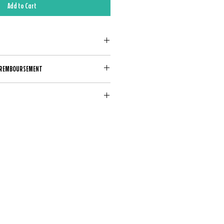
Add to Cart
DE REMBOURSEMENT
ersion
ment n'est possible.
 Wrong - Acoustic Version
i Awak (ft. Ghandi Adam)
taine gratuite, payante à l'étranger (tarif
hargeable abroad (rates vary by country).